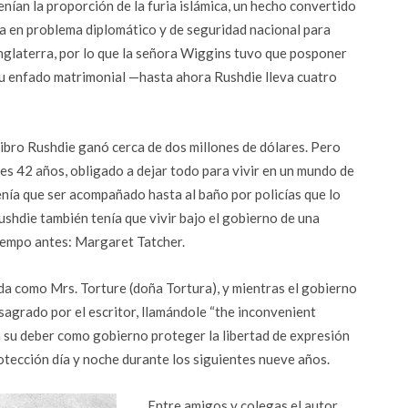
enían la proporción de la furia islámica, un hecho convertido
a en problema diplomático y de seguridad nacional para
nglaterra, por lo que la señora Wiggins tuvo que posponer
u enfado matrimonial —hasta ahora Rushdie lleva cuatro
 libro Rushdie ganó cerca de dos millones de dólares. Pero
nces 42 años, obligado a dejar todo para vivir en un mundo de
enía que ser acompañado hasta al baño por policías que lo
Rushdie también tenía que vivir bajo el gobierno de una
iempo antes: Margaret Tatcher.
ida como Mrs. Torture (doña Tortura), y mientras el gobierno
agrado por el escritor, llamándole “the inconvenient
a su deber como gobierno proteger la libertad de expresión
rotección día y noche durante los siguientes nueve años.
Entre amigos y colegas el autor