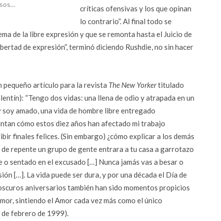
rsos…
críticas ofensivas y los que opinan
lo contrario”. Al final todo se
ema de la libre expresión y que se remonta hasta el Juicio de
libertad de expresión”, terminó diciendo Rushdie, no sin hacer
n pequeño artículo para la revista
The New Yorker
titulado
entín): “Tengo dos vidas: una llena de odio y atrapada en un
 y soy amado, una vida de hombre libre entregado
ntan cómo estos diez años han afectado mi trabajo
ir finales felices. (Sin embargo) ¿cómo explicar a los demás
i de repente un grupo de gente entrara a tu casa a garrotazo
e o sentado en el excusado […] Nunca jamás vas a besar o
sión […]. La vida puede ser dura, y por una década el Día de
 oscuros aniversarios también han sido momentos propicios
amor, sintiendo el Amor cada vez más como el único
de febrero de 1999).