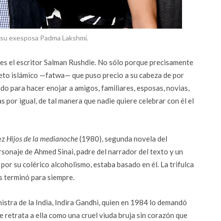
 su exesposa Padma Lakshmi.
d es el escritor Salman Rushdie. No sólo porque precisamente
reto islámico —fatwa— que puso precio a su cabeza de por
ado para hacer enojar a amigos, familiares, esposas, novias,
s por igual, de tal manera que nadie quiere celebrar con él el
ez
Hijos de la medianoche
(1980), segunda novela del
sonaje de Ahmed Sinai, padre del narrador del texto y un
or su colérico alcoholismo, estaba basado en él. La trifulca
os terminó para siempre.
istra de la India, Indira Gandhi, quien en 1984 lo demandó
e retrata a ella como una cruel viuda bruja sin corazón que