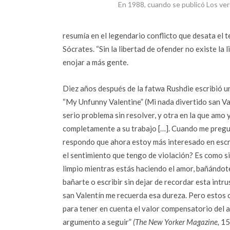
En 1988, cuando se publicó Los ve
resumía en el legendario conflicto que desata el t
Sócrates. “Sin la libertad de ofender no existe la 
enojar a más gente.
Diez años después de la fatwa Rushdie escribió u
“My Unfunny Valentine” (Mi nada divertido san Val
serio problema sin resolver, y otra en la que amo
completamente a su trabajo […]. Cuando me pregu
respondo que ahora estoy más interesado en escrib
el sentimiento que tengo de violación? Es como s
limpio mientras estás haciendo el amor, bañándot
bañarte o escribir sin dejar de recordar esta intru
san Valentín me recuerda esa dureza. Pero estos
para tener en cuenta el valor compensatorio del 
argumento a seguir”
(The New Yorker Magazine,
15 