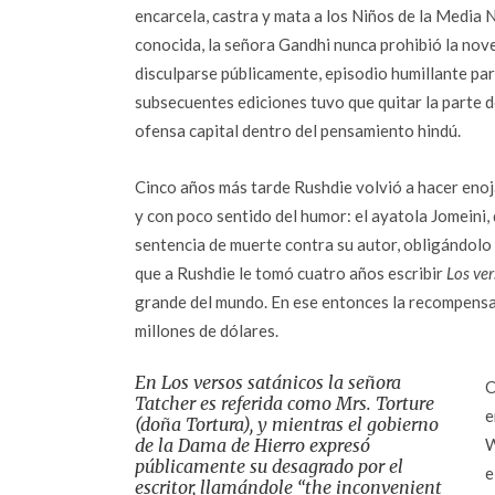
encarcela, castra y mata a los Niños de la Media 
conocida, la señora Gandhi nunca prohibió la nove
disculparse públicamente, episodio humillante par
subsecuentes ediciones tuvo que quitar la parte 
ofensa capital dentro del pensamiento hindú.
Cinco años más tarde Rushdie volvió a hacer enoja
y con poco sentido del humor: el ayatola Jomeini,
sentencia de muerte contra su autor, obligándolo 
que a Rushdie le tomó cuatro años escribir
Los ve
grande del mundo. En ese entonces la recompensa 
millones de dólares.
En Los versos satánicos la señora
C
Tatcher es referida como Mrs. Torture
e
(doña Tortura), y mientras el gobierno
de la Dama de Hierro expresó
W
públicamente su desagrado por el
e
escritor, llamándole “the inconvenient