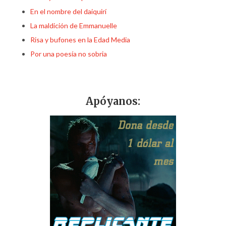
En el nombre del daiquirí
La maldición de Emmanuelle
Risa y bufones en la Edad Media
Por una poesía no sobria
Apóyanos: