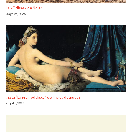
La «Odisea» de Nolan
3 agosto, 2026
¿Está “La gran odalisca” de Ingres desnuda?
28 julio, 2026