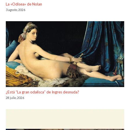
La «Odisea» de Nolan
3 agosto, 2026
¿Está “La gran odalisca” de Ingres desnuda?
28 julio, 2026