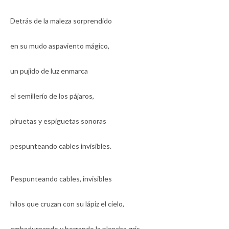
Detrás de la maleza sorprendido
en su mudo aspaviento mágico,
un pujido de luz enmarca
el semillerío de los pájaros,
piruetas y espiguetas sonoras
pespunteando cables invisibles.
Pespunteando cables, invisibles
hilos que cruzan con su lápiz el cielo,
embadurnando y borrando la plancha gris,