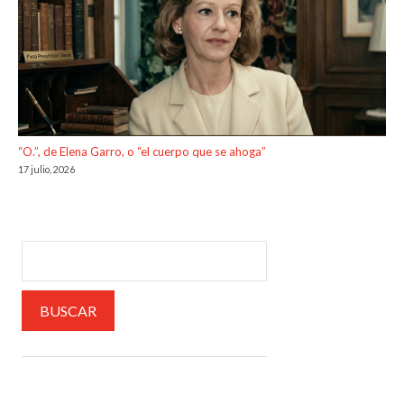
“O.”, de Elena Garro, o “el cuerpo que se ahoga”
17 julio, 2026