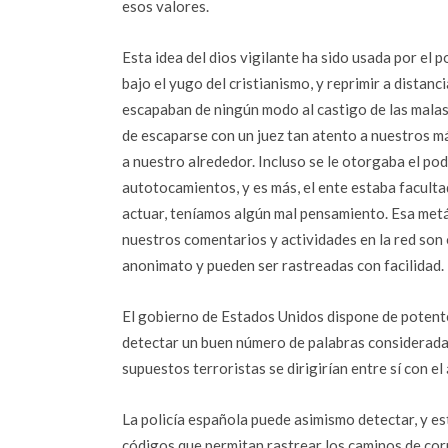
esos valores.
Esta idea del dios vigilante ha sido usada por el p
bajo el yugo del cristianismo, y reprimir a distanc
escapaban de ningún modo al castigo de las malas
de escaparse con un juez tan atento a nuestros m
a nuestro alrededor. Incluso se le otorgaba el pode
autotocamientos, y es más, el ente estaba faculta
actuar, teníamos algún mal pensamiento. Esa metáf
nuestros comentarios y actividades en la red son
anonimato y pueden ser rastreadas con facilidad.
El gobierno de Estados Unidos dispone de potentes
detectar un buen número de palabras consideradas
supuestos terroristas se dirigirían entre sí con e
La policía española puede asimismo detectar, y es
códigos que permitan rastrear los caminos de co