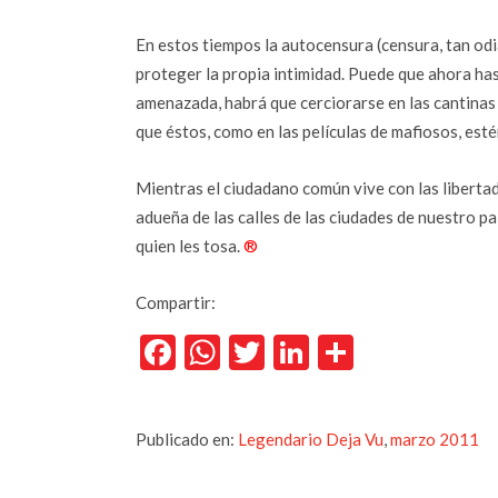
En estos tiempos la autocensura (censura, tan od
proteger la propia intimidad. Puede que ahora ha
amenazada, habrá que cerciorarse en las cantinas
que éstos, como en las películas de mafiosos, esté
Mientras el ciudadano común vive con las libertad
adueña de las calles de las ciudades de nuestro paí
quien les tosa.
®
Compartir:
Facebook
WhatsApp
Twitter
LinkedIn
Comparti
Publicado en:
Legendario Deja Vu
,
marzo 2011