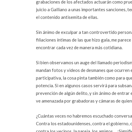
grabaciones de los afectados actuarán como pru
juicio a Galliano a unas importantes sanciones, t
el contenido antisemita de ellas.
Sin ánimo de exculpar a tan controvertido perso
filiaciones íntimas de las que hizo gala, me pare
encontrar cada vez de manera más cotidiana.
Si bien observamos un auge del llamado periodis
mandan fotos y videos de desmanes que ocurren en
participativa, la cosa pinta también como para qu
potencia. Si en algunos casos servirá para subsanar
prevención de algún delito, y sin ánimo de entrar 
ve amenazada por grabadoras y cámaras de quienes
¿Cuántas veces no habremos escuchado conversac
Contra los estadounidenses, contra el gobierno, c
contra los vecinos, la pareja, los amigos… ¿Signi