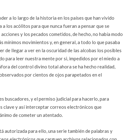
oder a lo largo de la historia en los países que han vivido
ia a los acólitos para que nunca fueran a pensar que se
 acciones y los pecados cometidos, de hecho, no había modo
ás mínimos movimientos y, en general, a todo lo que pasaba
r de llegar a ver en la oscuridad de las alcobas los posibles
do para leer nuestra mente por si, impedidos por el miedo a
ora del control divino total ahora se ha hecho realidad,
 observados por cientos de ojos parapetados en el
 buscadores, y el permiso judicial para hacerlo, para
 clave y así interceptar correos electrónicos que
l ánimo de cometer un atentado.
tá autorizada para ello, una serie también de palabras y
rreos electrónicos que carguen archivos relacionados con