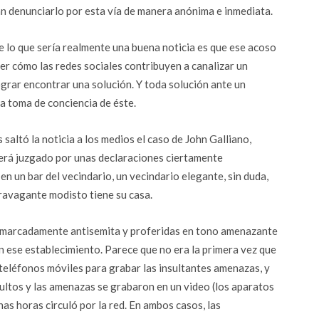
n denunciarlo por esta vía de manera anónima e inmediata.
e lo que sería realmente una buena noticia es que ese acoso
ver cómo las redes sociales contribuyen a canalizar un
lograr encontrar una solución. Y toda solución ante un
a toma de conciencia de éste.
altó la noticia a los medios el caso de John Galliano,
será juzgado por unas declaraciones ciertamente
n un bar del vecindario, un vecindario elegante, sin duda,
travagante modisto tiene su casa.
r marcadamente antisemita y proferidas en tono amenazante
n ese establecimiento. Parece que no era la primera vez que
 teléfonos móviles para grabar las insultantes amenazas, y
ultos y las amenazas se grabaron en un video (los aparatos
as horas circuló por la red. En ambos casos, las