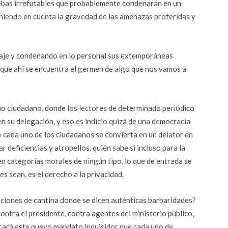
ebas irrefutables que probablemente condenarán en un
eniendo en cuenta la gravedad de las amenazas proferidas y
naje y condenando en lo personal sus extemporáneas
ce que ahí se encuentra el germen de algo que nos vamos a
mo ciudadano, donde los lectores de determinado periódico
 su delegación, y eso es indicio quizá de una democracia
e cada uno de los ciudadanos se convierta en un delator en
 deficiencias y atropellos, quién sabe si incluso para la
en categorías morales de ningún tipo, lo que de entrada se
 sean, es el derecho a la privacidad.
iones de cantina donde se dicen auténticas barbaridades?
ontra el presidente, contra agentes del ministerio público,
ficará este nuevo mandato inquisidor que cada uno de