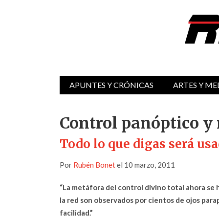
APUNTES Y CRÓNICAS
ARTES Y ME
Control panóptico y
Todo lo que digas será usa
Por
Rubén Bonet
el 10 marzo, 2011
“La metáfora del control divino total ahora se
la red son observados por cientos de ojos par
facilidad.”