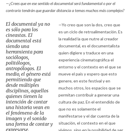
—¿Crees que en ese sentido el documental será fundamental o por el
contrario tendrán que guardar distancia a temas muchos más complejos?
El documental ya no
—Yo creo que son la dos, creo que
es sólo para los
es un ciclo de retroalimentación. Es
cineastas. El
la realidad la que nutre al creador
documental está
siendo una
documental, es el documentalista
herramienta para
quien digiere y traduce en una
sociólogos,
experiencia cinematográfica el
politólogos,
entorno y el contexto en el que se
antropólogos. El
medio, el género está
mueve el país y espero que esto
permitiendo que
genere, en este festival y en
desde múltiples
muchos otros, los espacios que se
disciplinas, aquellos
permitan contribuir a generar una
quienes tienen la
intención de contar
cultura de paz. En el entendido de
una historia vean en
que no es solamente el
el fenómeno de la
manifestarse y el dar cuenta de la
imagen y el sonido
situación, el contexto en el que
una forma de contar y
expresarse.
vivimos, sino en la posibilidad de ser