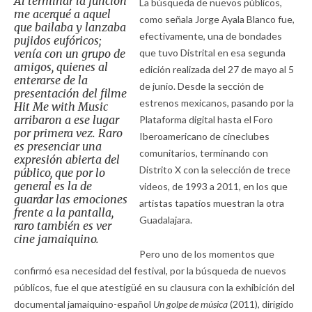
Al terminar la función
La búsqueda de nuevos públicos,
me acerqué a aquel
como señala Jorge Ayala Blanco fue,
que bailaba y lanzaba
efectivamente, una de bondades
pujidos eufóricos;
venía con un grupo de
que tuvo Distrital en esa segunda
amigos, quienes al
edición realizada del 27 de mayo al 5
enterarse de la
de junio. Desde la sección de
presentación del filme
estrenos mexicanos, pasando por la
Hit Me with Music
arribaron a ese lugar
Plataforma digital hasta el Foro
por primera vez. Raro
Iberoamericano de cineclubes
es presenciar una
comunitarios, terminando con
expresión abierta del
Distrito X con la selección de trece
público, que por lo
general es la de
videos, de 1993 a 2011, en los que
guardar las emociones
artistas tapatíos muestran la otra
frente a la pantalla,
Guadalajara.
raro también es ver
cine jamaiquino.
Pero uno de los momentos que
confirmó esa necesidad del festival, por la búsqueda de nuevos
públicos, fue el que atestigüé en su clausura con la exhibición del
documental jamaiquino-español
Un golpe de música
(2011), dirigido