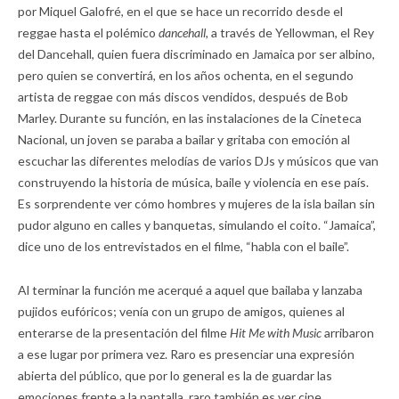
por Miquel Galofré, en el que se hace un recorrido desde el
reggae hasta el polémico
dancehall,
a través de Yellowman, el Rey
del Dancehall, quien fuera discriminado en Jamaica por ser albino,
pero quien se convertirá, en los años ochenta, en el segundo
artista de reggae con más discos vendidos, después de Bob
Marley. Durante su función, en las instalaciones de la Cineteca
Nacional, un joven se paraba a bailar y gritaba con emoción al
escuchar las diferentes melodías de varios DJs y músicos que van
construyendo la historia de música, baile y violencia en ese país.
Es sorprendente ver cómo hombres y mujeres de la isla bailan sin
pudor alguno en calles y banquetas, simulando el coito. “Jamaica”,
dice uno de los entrevistados en el filme, “habla con el baile”.
Al terminar la función me acerqué a aquel que bailaba y lanzaba
pujidos eufóricos; venía con un grupo de amigos, quienes al
enterarse de la presentación del filme
Hit Me with Music
arribaron
a ese lugar por primera vez. Raro es presenciar una expresión
abierta del público, que por lo general es la de guardar las
emociones frente a la pantalla, raro también es ver cine