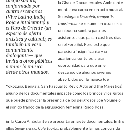
cuerpo sonoro,
la Gira de Documentales Ambulante
conformado por
monta una carpa en un acto musical.
cuatro escenarios
(Vive Latino, Indio,
Su eslogan:
Descubrir, compartir,
Roja e Intolerante) y
transformar
se resume en otra cosa:
el Faro de Oriente (un
una buena sombra para los
espacio de oferta
asistentes que pasan casi tres días
artística y cultural), es
también un vaso
en el Foro Sol. Pero esto que
comunicante —
pareciera insignificante y en
dialogante— que
apariencia tonto es la gran
invita a otros públicos
oportunidad para que en el
a mirar la música
desde otros mundos.
descanso de algunos jóvenes
absorbidos por la música (de
Yokozuna, Bengala, San Pascualito Rey o Atto and the Majestics)
alguno de los documentales impacte como los brincos y los gritos
que puede provocar la presencia de los peligrosos Joe Volume o
el sonido franco de la agrupación femenina Ruido Rosa.
En la Carpa Ambulante se presentaron siete documentales. Entre
ellos
Seguir siendo:
Café Tacvba,
probablemente la más concurrida