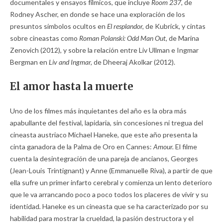
documentales y ensayos fílmicos, que incluye
Room 237,
de
Rodney Ascher, en donde se hace una exploración de los
presuntos símbolos ocultos en
El resplandor,
de Kubrick, y cintas
sobre cineastas como
Roman Polanski: Odd Man Out,
de Marina
Zenovich (2012), y sobre la relación entre Liv Ullman e Ingmar
Bergman en
Liv and Ingmar,
de Dheeraj Akolkar (2012).
El amor hasta la muerte
Uno de los filmes más inquietantes del año es la obra más
apabullante del festival, lapidaria, sin concesiones ni tregua del
cineasta austriaco Michael Haneke, que este año presenta la
cinta ganadora de la Palma de Oro en Cannes:
Amour.
El filme
cuenta la desintegración de una pareja de ancianos, Georges
(Jean-Louis Trintignant) y Anne (Emmanuelle Riva), a partir de que
ella sufre un primer infarto cerebral y comienza un lento deterioro
que le va arrancando poco a poco todos los placeres de vivir y su
identidad
.
Haneke es un cineasta que se ha caracterizado por su
habilidad para mostrar la crueldad, la pasión destructora y el