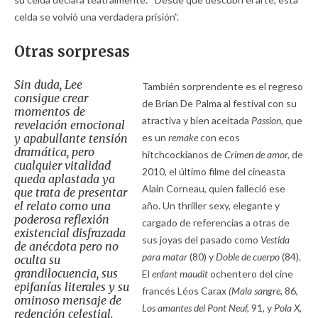
celda se volvió una verdadera prisión”.
Otras sorpresas
Sin duda, Lee
También sorprendente es el regreso
consigue crear
de Brian De Palma al festival con su
momentos de
atractiva y bien aceitada
Passion,
que
revelación emocional
y apabullante tensión
es un
remake
con ecos
dramática, pero
hitchcockianos de
Crimen de amor,
de
cualquier vitalidad
2010, el último filme del cineasta
queda aplastada ya
Alain Corneau, quien falleció ese
que trata de presentar
el relato como una
año. Un thriller sexy, elegante y
poderosa reflexión
cargado de referencias a otras de
existencial disfrazada
sus joyas del pasado como
Vestida
de anécdota pero no
para matar
(80) y
Doble de cuerpo
(84).
oculta su
grandilocuencia, sus
El
enfant maudit
ochentero del cine
epifanías literales y su
francés Léos Carax
(Mala sangre
, 86,
ominoso mensaje de
Los amantes del Pont Neuf,
91, y
Pola X,
redención celestial.