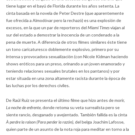
tiene lugar en el bayú de Florida durante los años setenta. La
cinta basada en la novela de Peter Destre (que aparentemente
fue ofrecida a Almodóvar pero la rechazó) es una explosión de
excesos, en la que un par de reporteros del
Miami Times
viajan al
sur del estado a demostrar la inocencia de un condenado a la
pena de muerte. A diferencia de otros filmes similares éste tiene
un tono caricaturesco doblemente explosivo, primero por su
intensa y provocadora sexualización (con Nicole Kidman haciendo
shows eróticos para un preso, orinando a un joven enamorado y
teniendo relaciones sexuales brutales en los pantanos) y por
estar situada en una zona altamente racista durante la época de
las luchas por los derechos civiles.
De Raúl Ruiz se presenta el último filme que hizo antes de morir,
La noche de enfrente,
donde retoma su veta surrealista pero se
siente rancio, desganado y avejentado. También fallida es la cinta
À perdre la raison (Para perder la razón),
del belga Joachim Lafosse,
quien parte de un asunto de la nota roja para meditar en torno a la