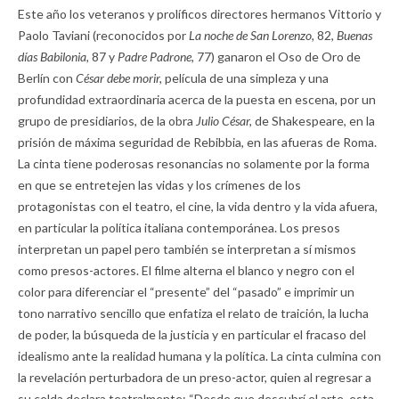
Este año los veteranos y prolíficos directores hermanos Vittorio y
Paolo Taviani (reconocidos por
La noche de San Lorenzo,
82,
Buenas
días Babilonia,
87 y
Padre Padrone,
77) ganaron el Oso de Oro de
Berlín con
César debe morir,
película de una simpleza y una
profundidad extraordinaria acerca de la puesta en escena, por un
grupo de presidiarios, de la obra
Julio César,
de Shakespeare, en la
prisión de máxima seguridad de Rebibbia, en las afueras de Roma.
La cinta tiene poderosas resonancias no solamente por la forma
en que se entretejen las vidas y los crímenes de los
protagonistas con el teatro, el cine, la vida dentro y la vida afuera,
en particular la política italiana contemporánea. Los presos
interpretan un papel pero también se interpretan a sí mismos
como presos-actores. El filme alterna el blanco y negro con el
color para diferenciar el “presente” del “pasado” e imprimir un
tono narrativo sencillo que enfatiza el relato de traición, la lucha
de poder, la búsqueda de la justicia y en particular el fracaso del
idealismo ante la realidad humana y la política. La cinta culmina con
la revelación perturbadora de un preso-actor, quien al regresar a
su celda declara teatralmente: “Desde que descubrí el arte, esta