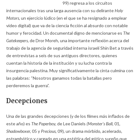
99) regresa a los circuitos
internacionales tras una larga ausencia con su delirante
Holy
Motors,
un ejercicio lúdico (en el que se ha resignado a emplear
video digital) que va de la ciencia ficción al absurdo con notable
humor y ferocidad. Un documental digno de mencionarse es
The
Gatekeepers,
de Dror Moreh, una importante reflexión acerca del
trabajo de la agencia de seguridad interna israelí Shin Bet a través
de entrevistas a seis de sus antiguos directores, quienes
cuentan la historia de la institución y su lucha contra la
insurgencia palestina. Muy significativamente la cinta culmina con
las palabras: “Nosotros ganamos todas la batallas pero
perderemos la guerra”.
Decepciones
Una de las grandes decepciones (y de los filmes más inflados de
este año) es
The Paperboy,
de Lee Daniels
(Monster’s Ball,
01,
Shadowboxer,
05 y
Precious,
09), un drama mórbido, acelerado,
estrambótico y cargado en una estética del gótico sureño que