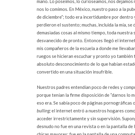
mano. Lo poseímos, lo curioseamos, nos dejamos m
nos lo comimos. En México, nuestro paso a la pub
de diciembre”; todo era incertidumbre por dentro y 
perdieron el sustento; muchas, incluida la mía, s
demasiadas cosas al mismo tiempo, toda nuestra s
desvanecido de pronto. Entonces llegó el internet. 
mis compañeros de la escuela a donde me llevaban
ruegos se hicieran escuchar y pronto yo también tu
absoluto desconocimiento de lo que habían estad
convertido en una situación insufrible.
Nuestros padres entendían poco de redes y compu
porque tenían la firme disposición de “darnos lo
eso era. Se sabía poco de páginas pornográficas 
bulling;
el internet entró a nuestros hogares como
acceder irrestrictamente y sin supervisión. Supon
desnudo no fue en una revista o en la pantalla de 
chicas mayores: fue en la pantalla de una comput