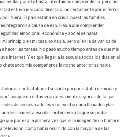
aravillar por él y hasta intentamos comprenderlo, pero no
ertad estuvo marcado directa o indirectamente por el “error
por fuera. El país estaba en crisis, nuestras familias
e desintegraron a causa de eso. Había que comprender
eguridad emocional, económica y social se había
Al principio en mi casa no había, pero sí en la de varios de
 a hacer las tareas. No pasó mucho tiempo antes de que mis
ve internet. Y es que llegar a la escuela todos los días en el
o chateando mis compañeros la noche anterior se había
tadoras, contrataban el servicio porque estaba de moda y
 mejor” aunque no estuvieran plenamente seguros de lo que
o redes de secuestradores y no existía nada llamado
cyber
 una herramienta escolar inofensiva a la que se podía
go que por eso la primera vez que vi la imagen de un hombre
la televisión, como había ocurrido con la mayoría de las
adora.