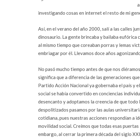
a
investigando cosas en internet el resto de mi ge
Así, en el verano del año 2000, salí a las calles ju
dinosaurio. La gente brincaba y bailaba eufórica 
al mismo tiempo que coreaban porras y lemas vict
embriagar por él. Llevamos doce años agonizando
No pasó mucho tiempo antes de que nos diéramos 
significa que a diferencia de las generaciones qu
Partido Acción Nacional ya gobernaba el país y e
social se había convertido en conciencias individ
desencanto y adoptamos la creencia de que todo lo
despolitizados pasamos por las aulas universitaria
cotidiana, pues nuestras acciones respondían a i
movilidad social. Creímos que todas esas puertas s
embargo, al cerrar la primera década del siglo XX