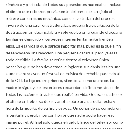
simétrica y perfecta de todas sus posesiones materiales. Incluso
el dinero que retiraron previamente del banco es arrojado al
retrete con un ritmo mecánico, como si se tratara del proceso
inverso de una caja registradora. La pequeña Evie participa de la
destrucción sin decir palabra y sólo vuelve en sí cuando el acuario
familiar es demolido y los peces mueren lentamente frente a
ellos. Es esa vida la que parece importar más, pues es la que al fin
desencadena una reacción, una pequeña catarsis, pero ya está
todo decidido. La familia se reúne frente al televisor, única
posesión que no han devastado, e ingieren sus dosis letales uno
a uno mientras ven un festival de música desechable parecido al
de la OTI. La hija muere primero, silenciosa como un ratón. La
madre le sigue y sus estertores recuerdan el ritmo mecánico de
todas las acciones triviales que realizó en vida. Georg, el padre, es
el último en beber su dosis y anota sobre una pared la fecha y
hora de la muerte de su hija y esposa. Un segundo se congela en
la pantalla y percibimos con horror que nadie podrá hacer eso
mismo por él. Al final sólo queda el ruido blanco del televisor como
sustituto de los gritos que nunca se pudieron emitir.
Fade
a negro