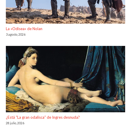
La «Odisea» de Nolan
3 agosto, 2026
¿Está “La gran odalisca” de Ingres desnuda?
28 julio, 2026