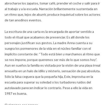
abrocharse los zapatos, tomar café, prender el coche y salir para ir
al trabajo y a la escuela. Narración brillantemente sustentada en
un ritmo que, lejos de aburrir, produce inquietud sobre los actores
de tan anodinos eventos.
La escritura de una carta es la encargada de aportar sentido a
todo el ritual que acabamos de presenciar. Es allí donde los
personajes justifican sus gestos. La madre Anna cuenta a su
suegra los pormenores de la vida en el núcleo familiar con el
implícito constante de: “Todo está bien y marchamos al ritmo que
se nos impone, porque queremos ser más de lo que somos hoy”.
Aun en sueños la familia es visitada por la visión de una playa irreal
envuelta en un halo de idilio y misterio, sensación de paz absoluta.
Sólo la falsa ceguera que la pequeña hija, Evie, improvisa en la
escuela para superar su soledad o los turbadores ruidos del
autolavado parecen indicar lo contrario. Pese a ello la vida en
1987 es buena.
O al menos eso parece.