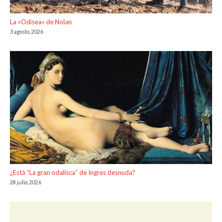
La «Odisea» de Nolan
3 agosto, 2026
¿Está “La gran odalisca” de Ingres desnuda?
28 julio, 2026