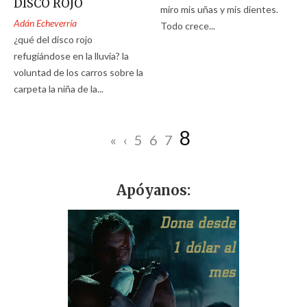
DISCO ROJO
miro mis uñas y mis dientes.
Adán Echeverría
Todo crece...
¿qué del disco rojo
refugiándose en la lluvia? la
voluntad de los carros sobre la
carpeta la niña de la...
8
«
‹
5
6
7
Apóyanos: