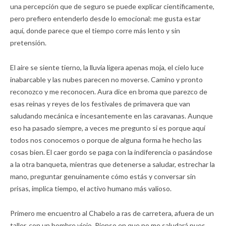
una percepción que de seguro se puede explicar científicamente,
pero prefiero entenderlo desde lo emocional: me gusta estar
aquí, donde parece que el tiempo corre más lento y sin
pretensión.
El aire se siente tierno, la lluvia ligera apenas moja, el cielo luce
inabarcable y las nubes parecen no moverse. Camino y pronto
reconozco y me reconocen. Aura dice en broma que parezco de
esas reinas y reyes de los festivales de primavera que van
saludando mecánica e incesantemente en las caravanas. Aunque
eso ha pasado siempre, a veces me pregunto si es porque aquí
todos nos conocemos o porque de alguna forma he hecho las
cosas bien. El caer gordo se paga con la indiferencia o pasándose
a la otra banqueta, mientras que detenerse a saludar, estrechar la
mano, preguntar genuinamente cómo estás y conversar sin
prisas, implica tiempo, el activo humano más valioso.
Primero me encuentro al Chabelo a ras de carretera, afuera de un
taller, con un hombre viejo. Pienso en que no me saludará pues