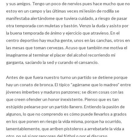
y sus amigos. Tengo un poco de nervios pues hace mucho que no
estoy en un campo y las últimas veces mi lesión de rodilla se
manifestaba alertándome que tuviera cuidado, a riesgo de pasar
otra temporada con muletas y bastón. Venzo la duda y asisto por
la buena temporada de ánimo y ejercicio que atravieso. En el
centro deportivo hay mucha gente, unos en las canchas, otros en
las mesas que toman cervezas. Acuso que también me motiva el
imaginarme al terminar el placer del alcohol recorriendo mi
garganta, saciando la sed y curando el cansancio.
Antes de que fuera nuestro turno un partido se detiene porque
hay un conato de bronca. El típico “agárrame que lo madreo” entre
jóvenes imberbes y maduros panzones; se dicen cosas con las
que creen ofender un honor inexistente. Pienso que es tan
estúpido pelearse por un partido llanero. Entiendo la pasión de
algunos, lo que no comprendo es cómo puede llevarlos a grados
en los que ponen en riesgo la vida misma, porque ha ocurrido,
lamentablemente, que arriben pistoleros a arrebatarle la vida a
otro, no sé si por rencores del fútbol o por el discurso