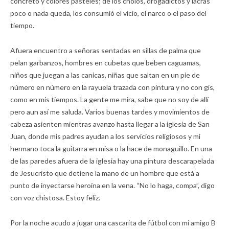
concreto y colores pasteles; de los cholos, drogadictos y lacras
poco o nada queda, los consumió el vicio, el narco o el paso del
tiempo.
Afuera encuentro a señoras sentadas en sillas de palma que
pelan garbanzos, hombres en cubetas que beben caguamas,
niños que juegan a las canicas, niñas que saltan en un pie de
número en número en la rayuela trazada con pintura y no con gis,
como en mis tiempos. La gente me mira, sabe que no soy de allí
pero aun así me saluda. Varios buenas tardes y movimientos de
cabeza asienten mientras avanzo hasta llegar a la iglesia de San
Juan, donde mis padres ayudan a los servicios religiosos y mi
hermano toca la guitarra en misa o la hace de monaguillo. En una
de las paredes afuera de la iglesia hay una pintura descarapelada
de Jesucristo que detiene la mano de un hombre que está a
punto de inyectarse heroína en la vena. “No lo haga, compa”, digo
con voz chistosa. Estoy feliz.
Por la noche acudo a jugar una cascarita de fútbol con mi amigo B