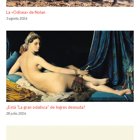
La «Odisea» de Nolan
3 agosto, 2026
¿Está “La gran odalisca” de Ingres desnuda?
28 julio, 2026