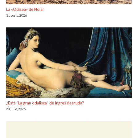
La «Odisea» de Nolan
3 agosto, 2026
¿Está “La gran odalisca” de Ingres desnuda?
28 julio, 2026