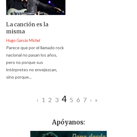
La canción es la
misma
Hugo García Michel
Parece que por el llamado rock
nacional no pasan los años,
pero no porque sus
intérpretes no envejezcan,
sino porque...
4
‹
1
2
3
5
6
7
›
»
Apóyanos: