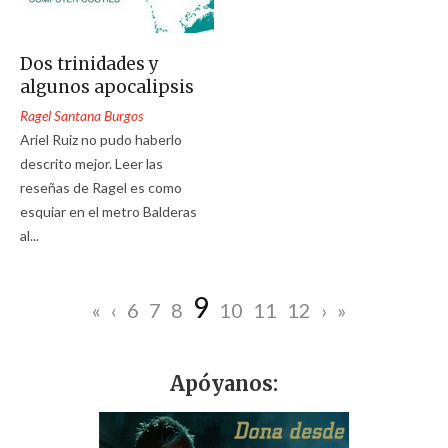
Dos trinidades y
algunos apocalipsis
Ragel Santana Burgos
Ariel Ruiz no pudo haberlo
descrito mejor. Leer las
reseñas de Ragel es como
esquiar en el metro Balderas
al...
9
«
‹
6
7
8
10
11
12
›
»
Apóyanos: