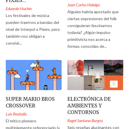
PIXIES…
Juan Carlos Hidalgo
Eduardo Huchín
Alguien habría apostado que
Los festivales de música
ciertas expresiones del folk
pueden traernos a bandas del
consiguieran fascinarnos
nivel de Interpol o Pixies, pero
todavía? ¿Algún impulso
también nos obligan a
primitivista nos acerca a
convivir...
formas conocidas de...
SUPER MARIO BROS
ELECTRÓNICA DE
CROSSOVER
AMBIENTES Y
CONTORNOS
Luis Reséndiz
Ragel Santana Burgos
El mítico plomero
Seis reseñas alucinantes con
múltiplemente referenciado (y