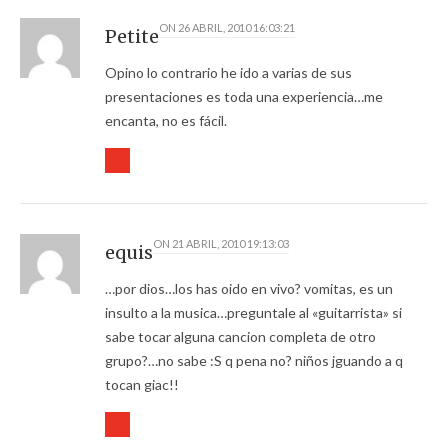
ON
26 ABRIL, 2010 16:03:21
Petite
Opino lo contrario he ido a varias de sus
presentaciones es toda una experiencia…me
encanta, no es fácil.
ON
21 ABRIL, 2010 19:13:03
equis
…por dios…los has oido en vivo? vomitas, es un
insulto a la musica…preguntale al «guitarrista» si
sabe tocar alguna cancion completa de otro
grupo?…no sabe :S q pena no? niños jguando a q
tocan giac!!