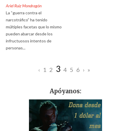
Ariel Ruiz Mondragón
La “guerra contra el
narcotráfico” ha tenido
múltiples facetas que lo mismo
pueden abarcar desde los
infructuosos intentos de
personas...
3
‹
1
2
4
5
6
›
»
Apóyanos: