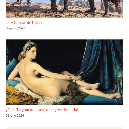
La «Odisea» de Nolan
3 agosto, 2026
¿Está “La gran odalisca” de Ingres desnuda?
28 julio, 2026