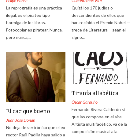
Felipe Ponce
Cuauhtémoc Vite
La reprografía es una práctica
Quizá los 170 judíos o
ilegal, es el pirateo tipo
descendientes de ellos que
hormiga de los libros.
han recibido el Premio Nobel —
Fotocopiar es piratear. Nunca,
trece de Literatura— sean el
pero nunca,...
signo...
Tiranía alfabética
Óscar Garduño
Fernando Rivera Calderón sí
El cacique bueno
que las compone en el aire.
Juan José Doñán
Artista multifacético, va de la
No deja de ser irónico que el ex
composición musical a la
rector Raúl Padilla haya salido a