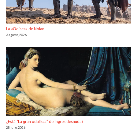
La «Odisea» de Nolan
3 agosto, 2026
¿Está “La gran odalisca” de Ingres desnuda?
28 julio, 2026