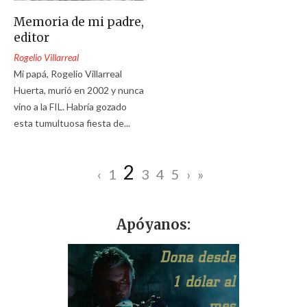
Memoria de mi padre,
editor
Rogelio Villarreal
Mi papá, Rogelio Villarreal
Huerta, murió en 2002 y nunca
vino a la FIL. Habría gozado
esta tumultuosa fiesta de...
2
‹
1
3
4
5
›
»
Apóyanos: