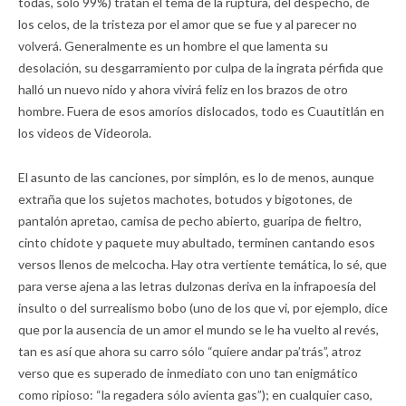
todas, sólo 99%) tratan el tema de la ruptura, del despecho, de
los celos, de la tristeza por el amor que se fue y al parecer no
volverá. Generalmente es un hombre el que lamenta su
desolación, su desgarramiento por culpa de la ingrata pérfida que
halló un nuevo nido y ahora vivirá feliz en los brazos de otro
hombre. Fuera de esos amoríos dislocados, todo es Cuautitlán en
los videos de Videorola.
El asunto de las canciones, por simplón, es lo de menos, aunque
extraña que los sujetos machotes, botudos y bigotones, de
pantalón apretao, camisa de pecho abierto, guaripa de fieltro,
cinto chidote y paquete muy abultado, terminen cantando esos
versos llenos de melcocha. Hay otra vertiente temática, lo sé, que
para verse ajena a las letras dulzonas deriva en la infrapoesía del
insulto o del surrealismo bobo (uno de los que vi, por ejemplo, dice
que por la ausencia de un amor el mundo se le ha vuelto al revés,
tan es así que ahora su carro sólo “quiere andar pa’trás”, atroz
verso que es superado de inmediato con uno tan enigmático
como ripioso: “la regadera sólo avienta gas”); en cualquier caso,