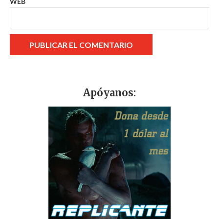
WEB
Apóyanos: