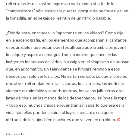
reitero, las letras casi no expresan nada, como si la fe de los
“compositores” sólo estuviera puesta, porque de hecho así es, en
la tonadilla, en el pegajoso retintín de un ritmillo bailable.
¿Dónde está, entonces, lo importante en los videos? Como dije,
en la escenografía, en los elementos que acompañan al cantante,
esos anzuelos que están puestos allí para que la ambición juvenil
los pique y aspire a conseguir todo lo mucho que luce en las
imágenes inconexas del video. No caigo en el simplismo de pensar
que, en automático, un televidente se hincará rendido a esos
deseos con sólo ver los clips. No es tan sencillo. Lo que sí creo es
que al ver reiteradamente las casotas, los carrazos, las modelos
siempre en minifalda y superbuenotas, los vasos jaiboleros o las
latas de chela en las manos de los despechados, las joyas, la ropa
y todo eso, muchos chicos encuentran sin saberlo que ésa es la
vida, que ellos pueden aspirar al logro, mediante cualquier
método, de los lujos bien machines que se ven en un video.
®
Compartir: