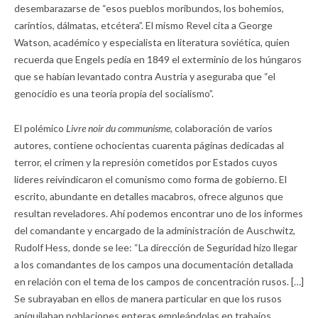
desembarazarse de “esos pueblos moribundos, los bohemios,
carintios, dálmatas, etcétera”. El mismo Revel cita a George
Watson, académico y especialista en literatura soviética, quien
recuerda que Engels pedía en 1849 el exterminio de los húngaros
que se habían levantado contra Austria y aseguraba que “el
genocidio es una teoría propia del socialismo”.
El polémico
Livre noir du communisme,
colaboración de varios
autores, contiene ochocientas cuarenta páginas dedicadas al
terror, el crimen y la represión cometidos por Estados cuyos
líderes reivindicaron el comunismo como forma de gobierno. El
escrito, abundante en detalles macabros, ofrece algunos que
resultan reveladores. Ahí podemos encontrar uno de los informes
del comandante y encargado de la administración de Auschwitz,
Rudolf Hess, donde se lee: “La dirección de Seguridad hizo llegar
a los comandantes de los campos una documentación detallada
en relación con el tema de los campos de concentración rusos. […]
Se subrayaban en ellos de manera particular en que los rusos
aniquilaban poblaciones enteras empleándolas en trabajos