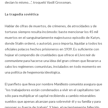
decían lo mismo…”, troqueló Vasili Grossman.
La tragedia soviética
Hablar de cifras de muertos, de crímenes, de atrocidades y de
torturas siempre resulta incómodo: baste mencionar los 45 mil
muertos en el sanguinariamente majestuoso episodio de Katyn,
donde Stalin ordenó, o autorizó, poco importa, liquidar a todos los
oficiales polacos hechos prisioneros en 1939. Es suficiente con
hojear el compendio de crueldades que ofrece el
Livre noir du
communisme
para hacerse una idea del gran crimen que llevaron a
cabo los regímenes comunistas, instalados en todo momento en
una política de hegemonía ideológica.
El panfleto que lleva por nombre
Manifiesto comunista
asegura que
“los trabajadores están condenados a vivir en el capitalismo tan
sólo para multiplicar el capital recibiendo a cambio miserables
sueldos que apenas alcanzan para sobrevivir él y su familia y para
reponer su fuerza de trabajo”. Y bien, el recientemente fallecido