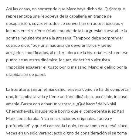
Así las cosas, no sorprende que Marx haya dicho del
Quijote
que
representaba una “epopeya de la caballería en trance de
desaparición, cuyas virtudes se convertían en actos ridículos y
locuras en el recién iniciado mundo de la burguesía”; inevitable la
sonrisa indulgente ante la grosería. Tampoco debe sorprender
cuando dice: “Soy una máquina de devorar libros y luego
arrojarlos, modificados, al estercolero de la historia”. Hasta en ese
punto se muestra dinámico, locuaz, didáctico y altruista.
Imposible exagerar el gusto por lo malsano. Marx: el delirio por la
dilapidación de papel.
La literatura, según el marxismo, enseña cómo se ha de comportar
uno, le cambia la vida y tiene un tono didáctico, accesible, incluso
amable. Basta con echar un vistazo al
¿Qué hacer?
de Nikolái
Chernichevski, insuperable bodrio que el competente juez Karl
Marx consideraba “rica en creaciones originales, fuerza y
profundidad” y que el camarada Lenin, tenaz como era, leyó cinco
veces en un solo verano; acto digno de consideración si se toma