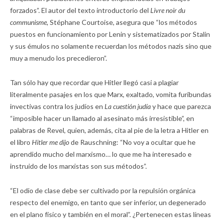
forzados”. El autor del texto introductorio del
Livre noir du
communisme,
Stéphane Courtoise, asegura que “los métodos
puestos en funcionamiento por Lenin y sistematizados por Stalin
y sus émulos no solamente recuerdan los métodos nazis sino que
muy a menudo los precedieron”.
Tan sólo hay que recordar que Hitler llegó casi a plagiar
literalmente pasajes en los que Marx, exaltado, vomita furibundas
invectivas contra los judíos en
La cuestión judía
y hace que parezca
“imposible hacer un llamado al asesinato más irresistible”, en
palabras de Revel, quien, además, cita al pie de la letra a Hitler en
el libro
Hitler me dijo
de Rauschning: “No voy a ocultar que he
aprendido mucho del marxismo… lo que me ha interesado e
instruido de los marxistas son sus métodos”.
“El odio de clase debe ser cultivado por la repulsión orgánica
respecto del enemigo, en tanto que ser inferior, un degenerado
en el plano físico y también en el moral”. ¿Pertenecen estas líneas