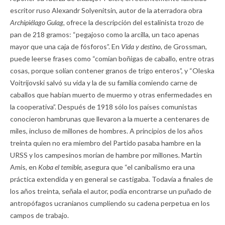
escritor ruso Alexandr Solyenitsin, autor de la aterradora obra
Archipiélago Gulag,
ofrece la descripción del estalinista trozo de
pan de 218 gramos: “pegajoso como la arcilla, un taco apenas
mayor que una caja de fósforos”. En
Vida y destino,
de Grossman,
puede leerse frases como “comían boñigas de caballo, entre otras
cosas, porque solían contener granos de trigo enteros”, y “Oleska
Voitrijovski salvó su vida y la de su familia comiendo carne de
caballos que habían muerto de muermo y otras enfermedades en
la cooperativa”. Después de 1918 sólo los países comunistas
conocieron hambrunas que llevaron a la muerte a centenares de
miles, incluso de millones de hombres. A principios de los años
treinta quien no era miembro del Partido pasaba hambre en la
URSS y los campesinos morían de hambre por millones
.
Martin
Amis, en
Koba el temible,
asegura que “el canibalismo era una
práctica extendida y en general se castigaba. Todavía a finales de
los años treinta, señala el autor, podía encontrarse un puñado de
antropófagos ucranianos cumpliendo su cadena perpetua en los
campos de trabajo.