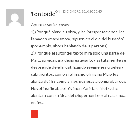
ON
4 DICIEMBRE, 2010 20:55:45
Tontoide
Apuntar varias cosas:
1)¿Por qué Marx, su obra, y las interpretaciones, los
llamados «marxismos», siguen en el ojo del huracán?
(por ejmplo, ahora hablando de la persona)
2)¿Por qué el autor del texto mira sólo una parte de
Marx, su vida,para desprestigiarlo, y astutamente se
desprende de ella justificando régimenes crueles y
sabgrientos, como sí el mismo el mismo Marx los
alentardo? Es como si nos pusieras a comprobar que
Hegel justificaba el régimen Zarista o Nietzsche
alentara con su idea del «Superhombre» al nacismo…
en fin…