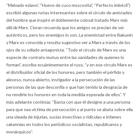
“Malvado eslavo”, “Huevo de cuco moscovita”, “Perfecto imbécil”)
escribió algunas notas interesantes sobre el círculo de amistades
del hombre que inspiró el doblemente colosal tratado
Marx más
allá de Marx.
Cioran recuerda que los amigos se precian de ser
auténticos, pero los enemigos lo son. La enemistad entre Bakunin
y Marx es conocida y resulta sugestivo ver a Marx a través de los
ojos de su odiado antagonista. “Todo el círculo de Marx es una
especie de contrato mutuo entre las vanidades de quienes lo
forman”, escribe ecuánimemente el ruso, “y en ese círculo Marx es
el distribuidor oficial de los honores, pero también el pérfido y
alevoso, nunca abierto, instigador a la persecución de las
personas de las que desconfía o que han tenido la desgracia de
no rendirle los honores en toda la medida esperada de ellos”. Y
más adelante continúa: “Basta con que él designe a una persona
para que sea víctima de persecución y al punto se abata sobre ella
una oleada de injurias, sucias invectivas y ridículas e infames
calumnias en todos los periódicos socialistas, republicanos y
monárquicos”.