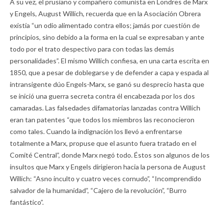
A su vez, el prusiano y compañero comunista en Londres de Marx
y Engels, August Willich, recuerda que en la Asociación Obrera
existía “un odio alimentado contra ellos; jamás por cuestión de
principios, sino debido a la forma en la cual se expresaban y ante
todo por el trato despectivo para con todas las demás
personalidades”. El mismo Willich confiesa, en una carta escrita en
1850, que a pesar de doblegarse y de defender a capa y espada al
intransigente dúo Engels-Marx, se ganó su desprecio hasta que
se inició una guerra secreta contra él encabezada por los dos
camaradas. Las falsedades difamatorias lanzadas contra Willich
eran tan patentes “que todos los miembros las reconocieron
como tales. Cuando la indignación los llevó a enfrentarse
totalmente a Marx, propuse que el asunto fuera tratado en el
Comité Central”, donde Marx negó todo. Éstos son algunos de los
insultos que Marx y Engels dirigieron hacia la persona de August
Willich: “Asno inculto y cuatro veces cornudo”, “Incomprendido
salvador de la humanidad”, “Cajero de la revolución”, “Burro
fantástico”.