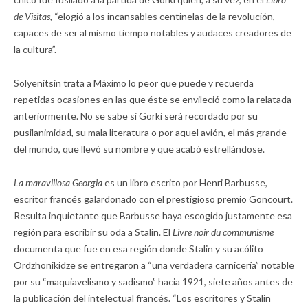
de Visitas,
“elogió a los incansables centinelas de la revolución,
capaces de ser al mismo tiempo notables y audaces creadores de
la cultura”.
Solyenitsin trata a Máximo lo peor que puede y recuerda
repetidas ocasiones en las que éste se envileció como la relatada
anteriormente. No se sabe si Gorki será recordado por su
pusilanimidad, su mala literatura o por aquel avión, el más grande
del mundo, que llevó su nombre y que acabó estrellándose.
La maravillosa Georgia
es un libro escrito por Henri Barbusse,
escritor francés galardonado con el prestigioso premio Goncourt.
Resulta inquietante que Barbusse haya escogido justamente esa
región para escribir su oda a Stalin. El
Livre noir du communisme
documenta que fue en esa región donde Stalin y su acólito
Ordzhonikidze se entregaron a “una verdadera carnicería” notable
por su “maquiavelismo y sadismo” hacia 1921, siete años antes de
la publicación del intelectual francés. “Los escritores y Stalin