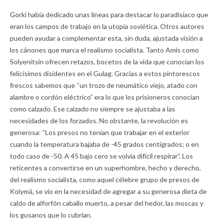
Gorki había dedicado unas líneas para destacar lo paradisíaco que
eran los campos de trabajo en la utopía soviética. Otros autores
pueden ayudar a complementar esta, sin duda, ajustada visión a
los cánones que marca el realismo socialista. Tanto Amis como
Solyenitsin ofrecen retazos, bocetos de la vida que conocían los
felicísimos disidentes en el Gulag. Gracias a estos pintorescos
frescos sabemos que “un trozo de neumático viejo, atado con
alambre o cordón eléctrico” era lo que los prisioneros conocían
como calzado. Ese calzado no siempre se ajustaba a las
necesidades de los forzados. No obstante, la revolución es
generosa: “Los presos no tenían que trabajar en el exterior
cuando la temperatura bajaba de -45 grados centígrados; o en
todo caso de -50. A 45 bajo cero se volvía difícil respirar”. Los
reticentes a convertirse en un superhombre, hecho y derecho,
del realismo socialista, como aquel célebre grupo de presos de
Kolymá, se vio en la necesidad de agregar a su generosa dieta de
caldo de alforfón caballo muerto, a pesar del hedor, las moscas y
los gusanos que lo cubrían.