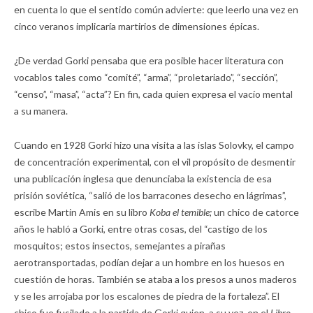
en cuenta lo que el sentido común advierte: que leerlo una vez en
cinco veranos implicaría martirios de dimensiones épicas.
¿De verdad Gorki pensaba que era posible hacer literatura con
vocablos tales como “comité”, “arma”, “proletariado”, “sección”,
“censo”, “masa”, “acta”? En fin, cada quien expresa el vacío mental
a su manera.
Cuando en 1928 Gorki hizo una visita a las islas Solovky, el campo
de concentración experimental, con el vil propósito de desmentir
una publicación inglesa que denunciaba la existencia de esa
prisión soviética, “salió de los barracones desecho en lágrimas”,
escribe Martin Amis en su libro
Koba el temible;
un chico de catorce
años le habló a Gorki, entre otras cosas, del “castigo de los
mosquitos; estos insectos, semejantes a pirañas
aerotransportadas, podían dejar a un hombre en los huesos en
cuestión de horas. También se ataba a los presos a unos maderos
y se les arrojaba por los escalones de piedra de la fortaleza”. El
chico fue fusilado a la partida de Gorki quien, a su vez, en el
Libro