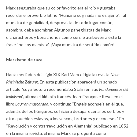
Marx aseguraba que su color favorito era el rojo y gustaba
recordar el proverbio latino “Humano soy, nada me es ajeno”. Tal
muestra de genialidad, desprovista de todo lugar común,
asombra, debe asombrar. Algunos panegiristas de Marx,
dicharacheros y bonachones como son, le atribuyen a éste la
frase “no soy marxista” ¡Vaya muestra de sentido común!
Marxismo de raza
Hacia mediados del siglo XIX Karl Marx dirigía la revista
Neue
Rheinische Zeitung
. En esta publicación aparecerá un sonado
artículo “cuya lectura recomendaba Stalin en sus
Fundamentos del
leninismo
”, afirma el filósofo francés Jean-Françoise Revel en el
libro
La gran mascarada,
y continúa: “Engels aconseja en él que,
además de los húngaros, se hiciera desaparecer a los serbios y
otros pueblos eslavos, a los vascos, bretones y escoceses”. En
“Revolución y contrarrevolución en Alemania”, publicado en 1852
en la misma revista, el mismo Marx se pregunta cómo