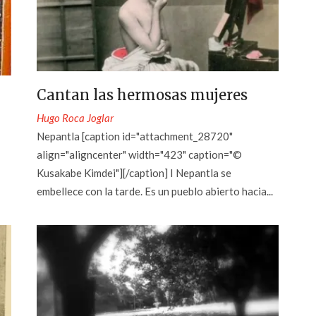
Cantan las hermosas mujeres
Hugo Roca Joglar
Nepantla [caption id="attachment_28720"
align="aligncenter" width="423" caption="©
Kusakabe Kimdei"][/caption] I Nepantla se
embellece con la tarde. Es un pueblo abierto hacia...