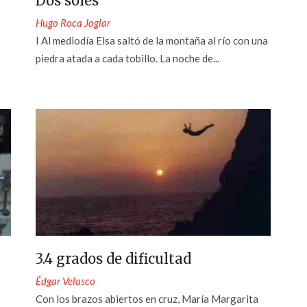
Dos soles
Hugo Roca Joglar
I Al mediodía Elsa saltó de la montaña al río con una
piedra atada a cada tobillo. La noche de...
3.4 grados de dificultad
Édgar Velasco
Con los brazos abiertos en cruz, María Margarita