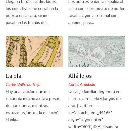
Llegaba tarde a todos lados,
Los buitres le dan la espalda al
los colectivos me cerraban la
cielo con el propósito de poder
puerta en la cara, se me
tasar la agonía terrenal con
pasaban las fechas de...
aplomo, para...
La ola
Allá lejos
Carlos Wilfredo Trejo
Carlos Ardohain
Hay una canción que me
Un viaje familiar degenera en
recuerda mucho a ella a pesar
mareo, carnicería y juegos de
de que nunca, mientras
azar. [caption
estuvimos juntos, la escuché.
id="attachment_44165"
Habla...
align="aligncenter"
width="600"] © Aleksandra