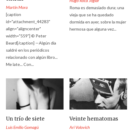
Hugo Roca Joglar
Martín Mora
Roma es demasiado dura; una
[caption
vieja que se ha quedado
id="attachment_44283"
dormida en ayer, sobre la mujer
align="aligncenter"
hermosa que alguna vez...
width="559"] © Peter
Beard[/caption] —Algún día
saldré en los periódicos
relacionado con algún libro...
Me late... Con...
Un trío de siete
Veinte hematomas
Luis Emilio Gomagú
Ari Volovich