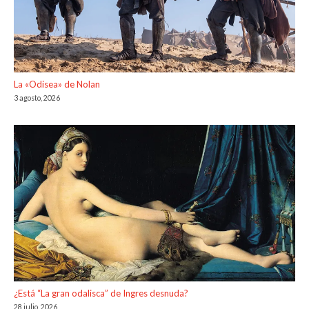
La «Odisea» de Nolan
3 agosto, 2026
¿Está “La gran odalisca” de Ingres desnuda?
28 julio, 2026