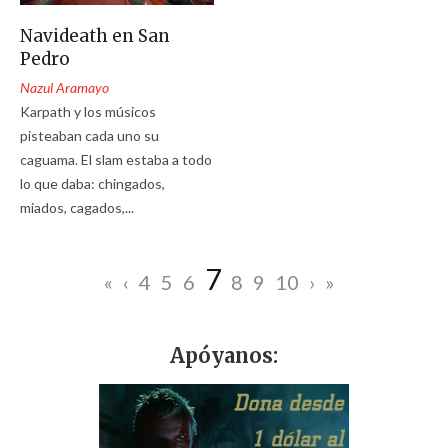
Navideath en San
Pedro
Nazul Aramayo
Karpath y los músicos
pisteaban cada uno su
caguama. El slam estaba a todo
lo que daba: chingados,
miados, cagados,...
7
«
‹
4
5
6
8
9
10
›
»
Apóyanos: