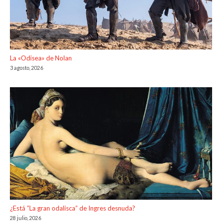
La «Odisea» de Nolan
3 agosto, 2026
¿Está “La gran odalisca” de Ingres desnuda?
28 julio, 2026